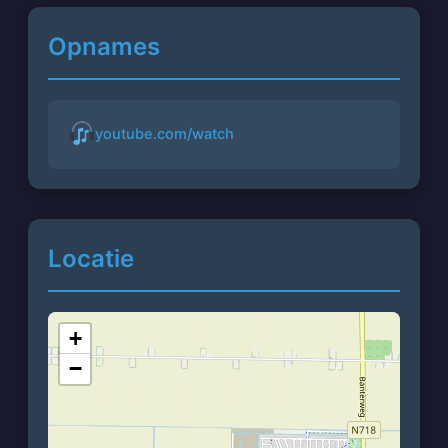
Opnames
youtube.com/watch
Locatie
+
−