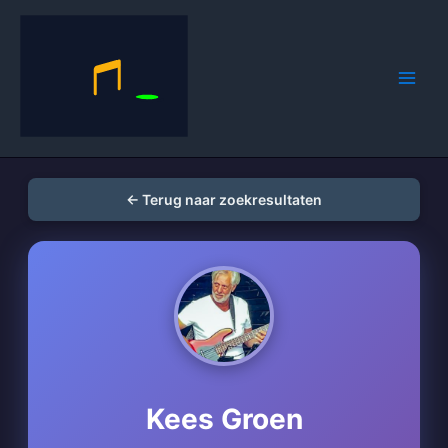
Spring
naar
de
inhoud
← Terug naar zoekresultaten
Kees Groen