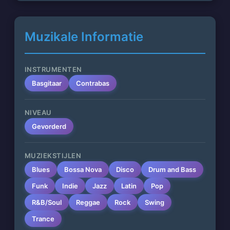
Muzikale Informatie
INSTRUMENTEN
Basgitaar
Contrabas
NIVEAU
Gevorderd
MUZIEKSTIJLEN
Blues
Bossa Nova
Disco
Drum and Bass
Funk
Indie
Jazz
Latin
Pop
R&B/Soul
Reggae
Rock
Swing
Trance