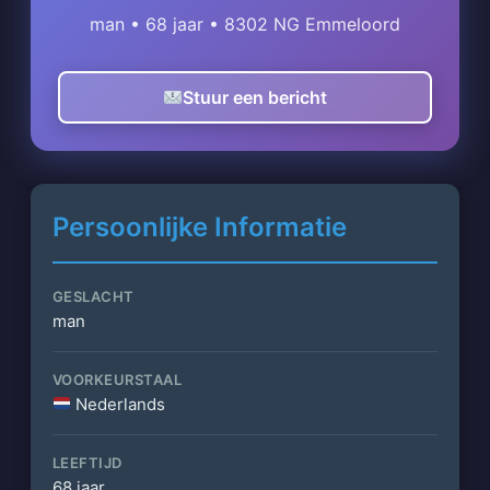
man • 68 jaar • 8302 NG Emmeloord
Stuur een bericht
Persoonlijke Informatie
GESLACHT
man
VOORKEURSTAAL
Nederlands
LEEFTIJD
68 jaar