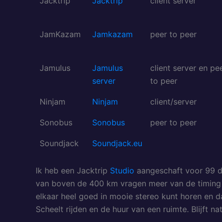
Jacktrip
Jacktrip
client server
JamKazam
Jamkazam
peer to peer
Jamulus
Jamulus
client server en pe
server
to peer
Ninjam
Ninjam
client/server
Sonobus
Sonobus
peer to peer
Soundjack
Soundjack.eu
Ik heb een Jacktrip
Studio
aangeschaft voor 99 do
van boven de 400 km vragen meer van de timing i.v
elkaar heel goed in mooie stereo kunt horen en dat
Scheelt rijden en de huur van een ruimte. Blijft nat