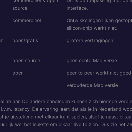
commercieel & open
Dit is de toepassing met de 
source
interface.
commercieel
Ontwikkelingen lijken gestopt
silicon-chip werkt niet.
er
open/gratis
grotere vertragingen
open source
geen echte Mac versie
open
peer to peer werkt niet goed
verouderde Mac versie
llar/jaar. De andere bandleden kunnen zich hiermee verbind
.m. latancy. De ervaring leert dat als je in Nederland woo
 je uitstekend met elkaar kunt spelen, alsof je naast elkaar 
uurlijk wel het leukste om elkaar live te zien. Dus zie het al