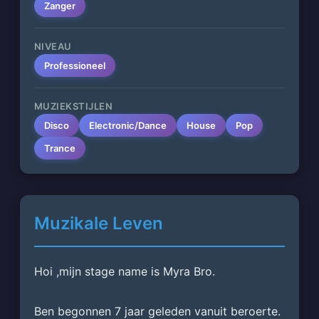
Zanger
NIVEAU
Professioneel
MUZIEKSTIJLEN
Disco
Electronic/Dance
House
Pop
Trance
Muzikale Leven
Hoi ,mijn stage name is Myra Bro.
Ben begonnen 7 jaar geleden vanuit beroerte.