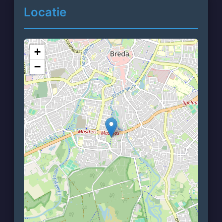
Locatie
+
−