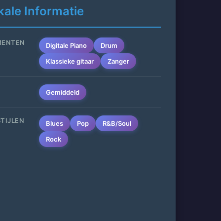
ale Informatie
MENTEN
Digitale Piano
Drum
Klassieke gitaar
Zanger
Gemiddeld
TIJLEN
Blues
Pop
R&B/Soul
Rock