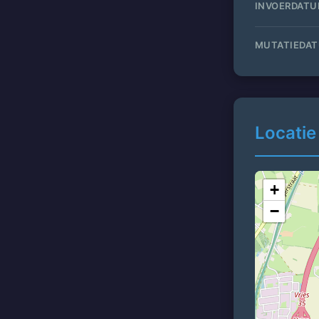
INVOERDAT
MUTATIEDA
Locatie
+
−