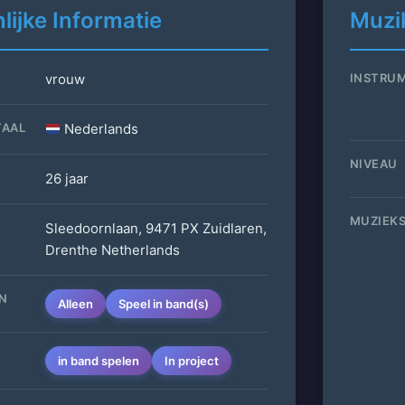
lijke Informatie
Muzik
vrouw
INSTRU
TAAL
Nederlands
NIVEAU
26 jaar
MUZIEKS
Sleedoornlaan, 9471 PX Zuidlaren,
Drenthe Netherlands
EN
Alleen
Speel in band(s)
in band spelen
In project