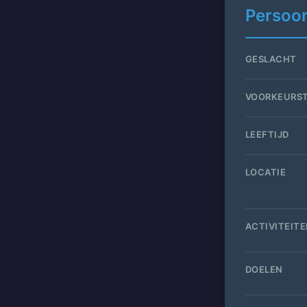
Persoon
GESLACHT
VOORKEURS
LEEFTIJD
LOCATIE
ACTIVITEIT
DOELEN