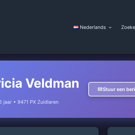
Nederlands
Zoek
ricia Veldman
Stuur een ber
 jaar • 9471 PX Zuidlaren