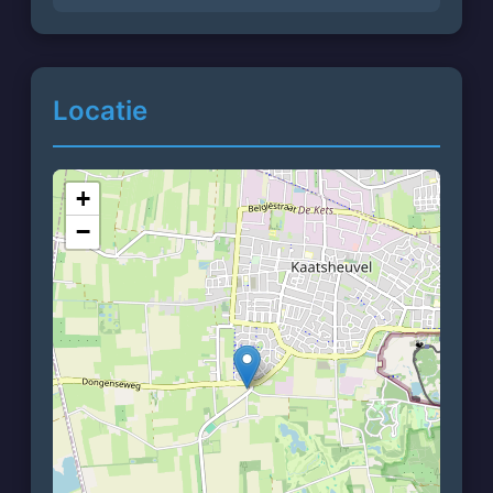
Locatie
+
−