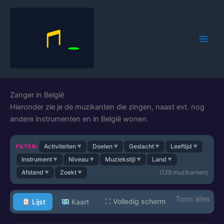
Spring
naar
de
inhoud
Zanger in België
Hieronder zie je de muzikanten die zingen, naast evt. nog
andere instrumenten en in België wonen.
Activiteiten
Doelen
Geslacht
Leeftijd
FILTER:
▼
▼
▼
▼
Instrument
Niveau
Muziekstijl
Land
▼
▼
▼
▼
Afstand
Zoekt
(
128
muzikanten)
▼
▼
⛶
Volledig scherm
Lijst
Kaart